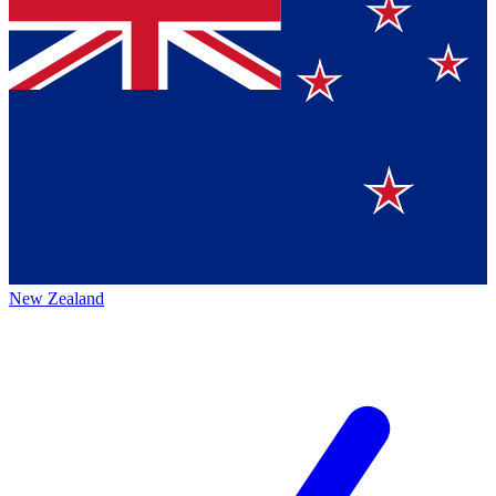
New Zealand