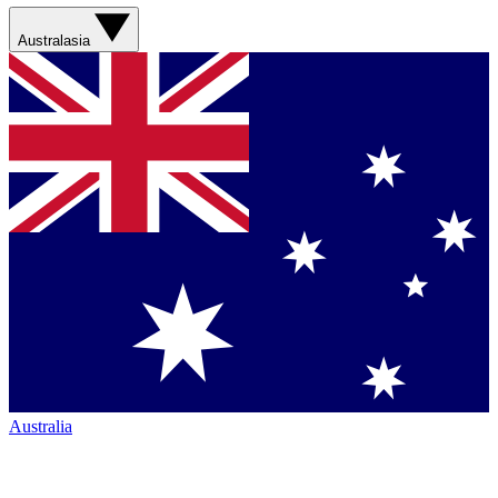
Australasia
Australia