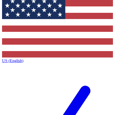
US (English)