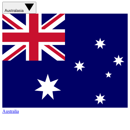
Australasia
Australia