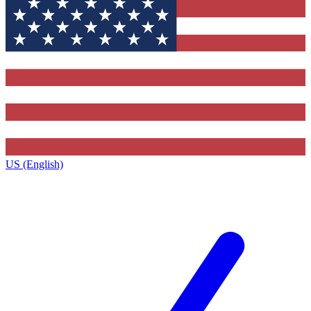
US (English)