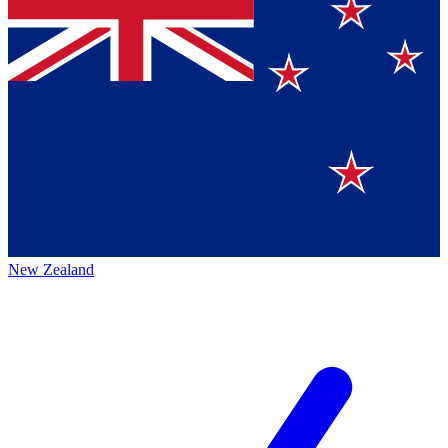
New Zealand