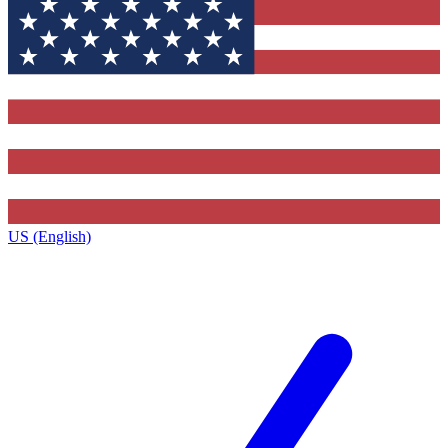
US (English)