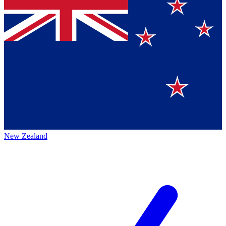
New Zealand