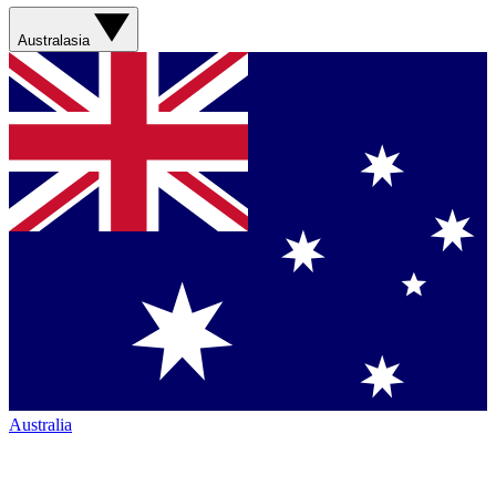
Australasia
Australia