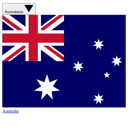
Australasia
Australia