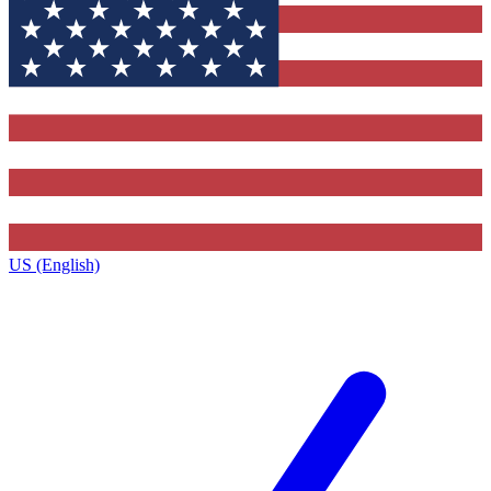
US (English)