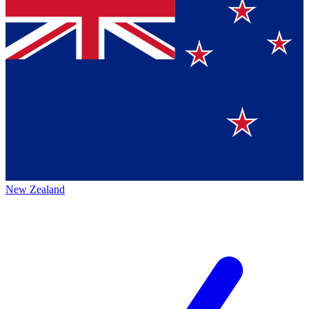
New Zealand