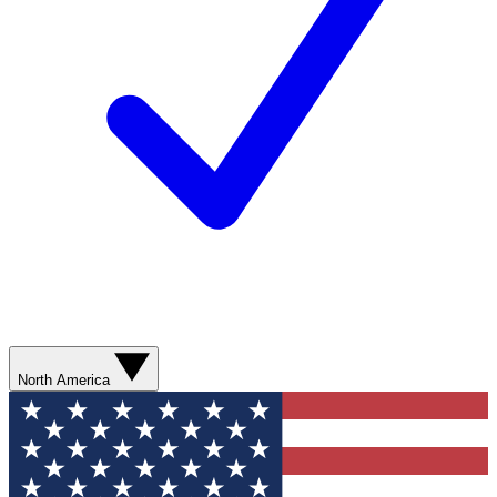
North America