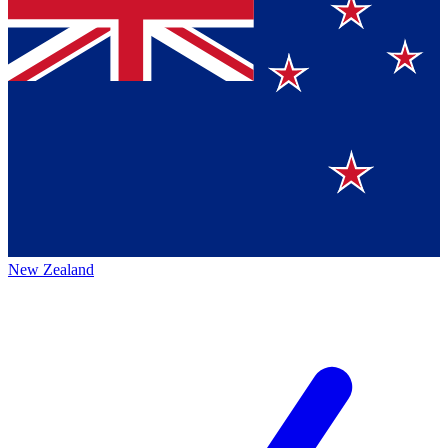
New Zealand