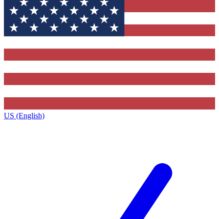
US (English)