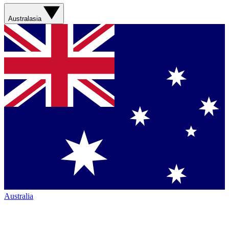
Australasia
Australia