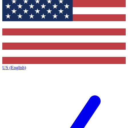
US (English)