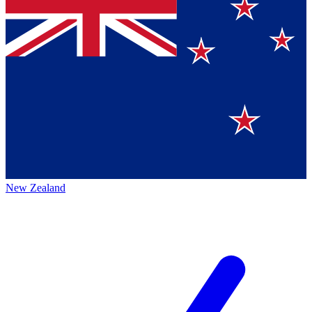
New Zealand