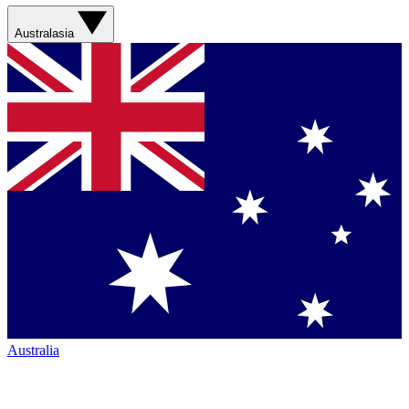
Australasia
Australia