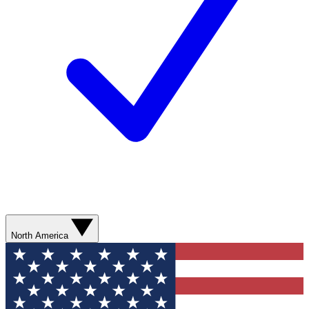
North America