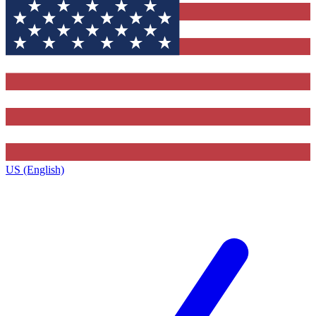
US (English)