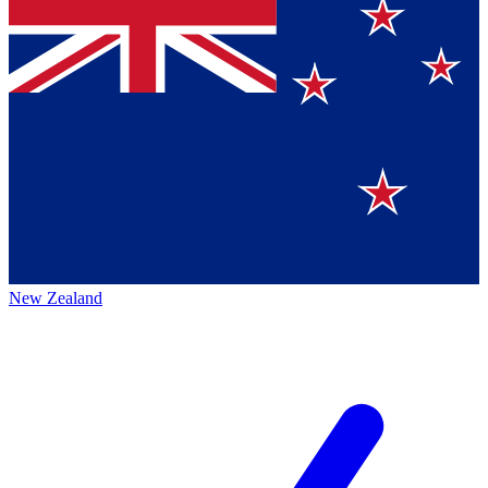
New Zealand