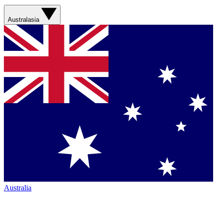
Australasia
Australia