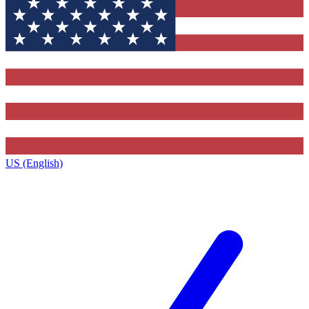
US (English)