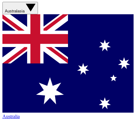
Australasia
Australia