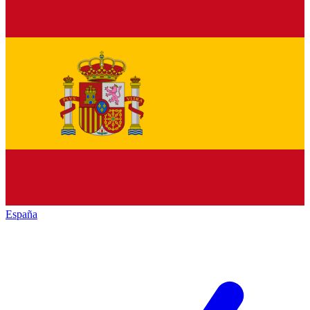
España