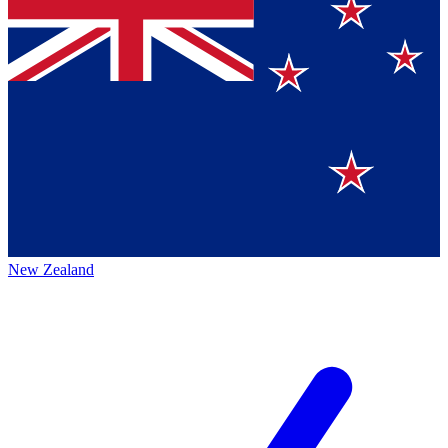
New Zealand