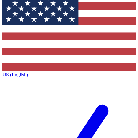
US (English)