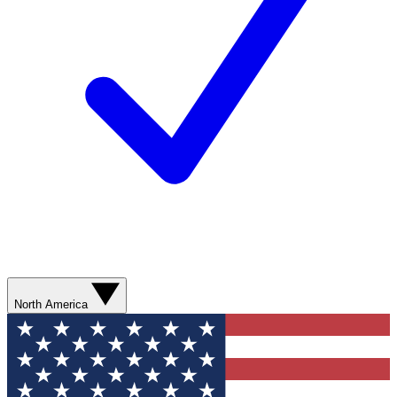
North America