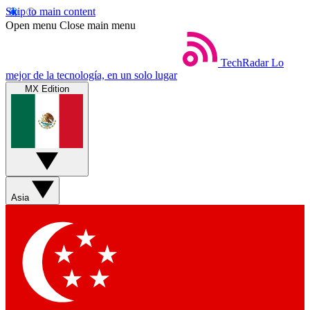
Skip to main content
Open menu
Close main menu
TechRadar
Lo
mejor de la tecnología, en un solo lugar
MX Edition
Asia