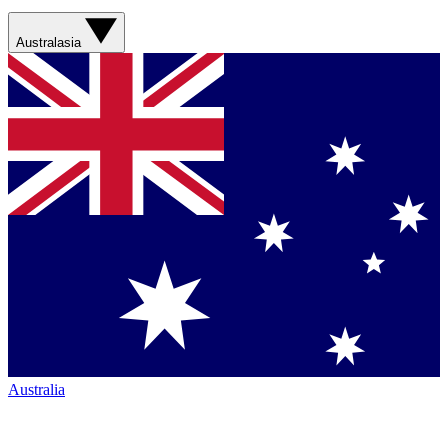
Australasia
Australia