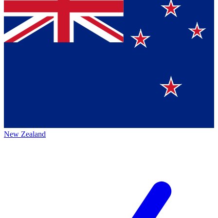
New Zealand