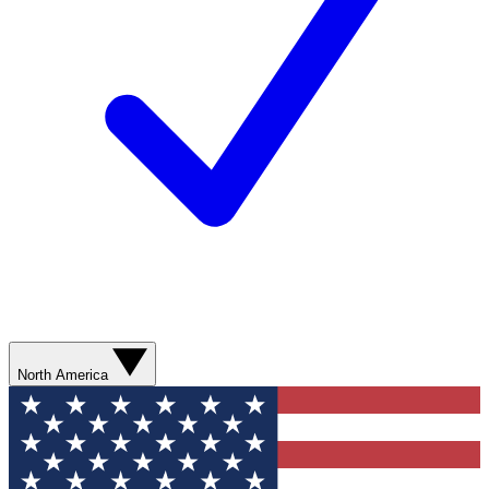
North America