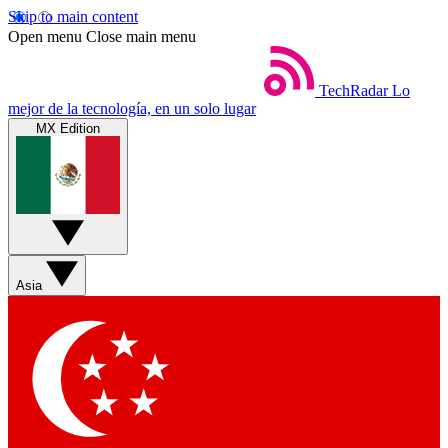
Skip to main content
Open menu
Close main menu
TechRadar
Lo
mejor de la tecnología, en un solo lugar
MX Edition
Asia