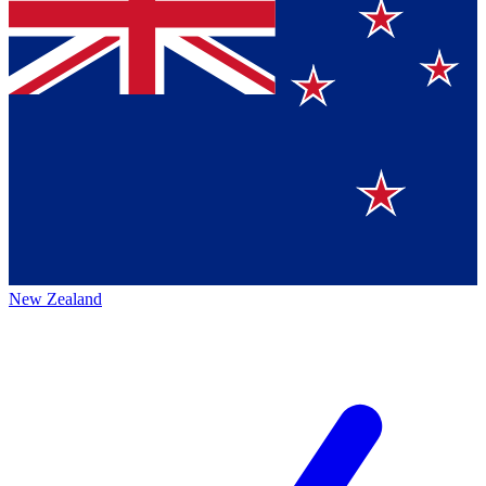
New Zealand