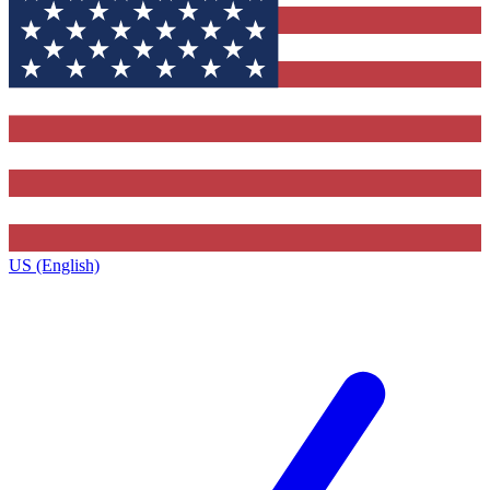
US (English)