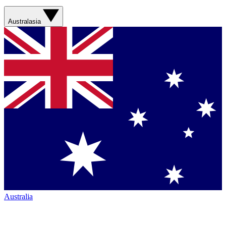
Australasia
Australia