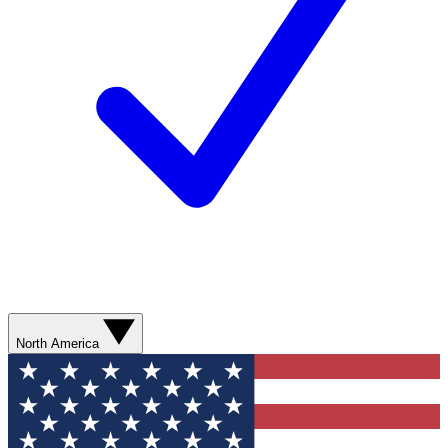
North America