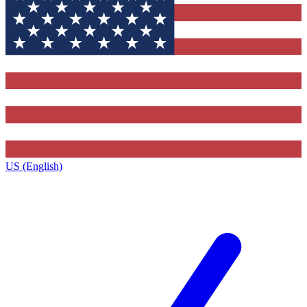
US (English)