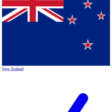
New Zealand