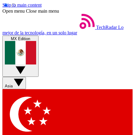
Skip to main content
Open menu
Close main menu
TechRadar
Lo
mejor de la tecnología, en un solo lugar
MX Edition
Asia