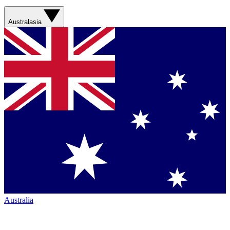
Australasia
Australia