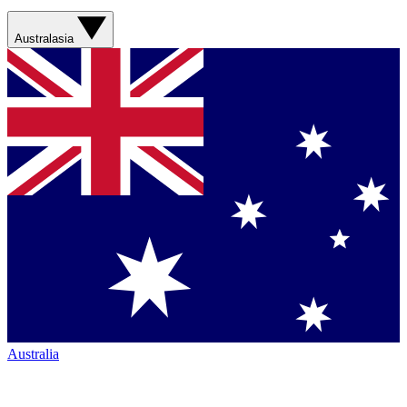
Australasia
Australia