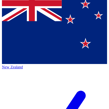
New Zealand