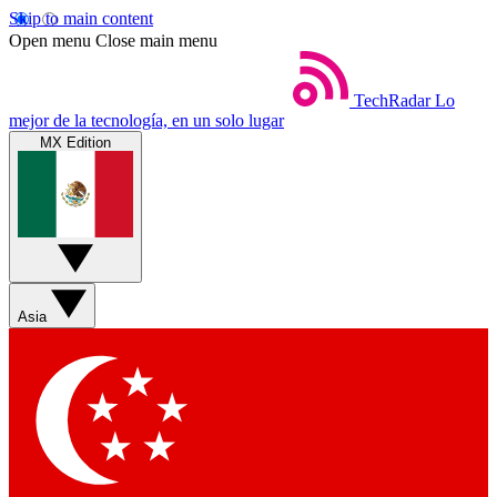
Skip to main content
Open menu
Close main menu
TechRadar
Lo
mejor de la tecnología, en un solo lugar
MX Edition
Asia