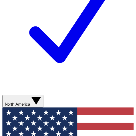
North America