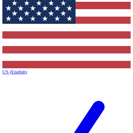
US (English)