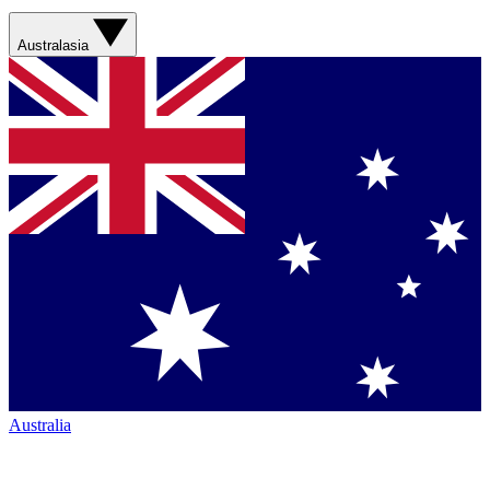
Australasia
Australia