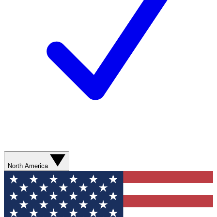
North America