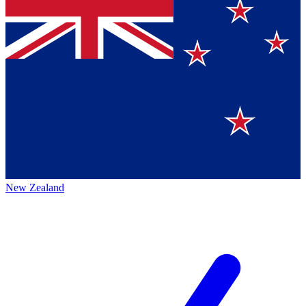
New Zealand