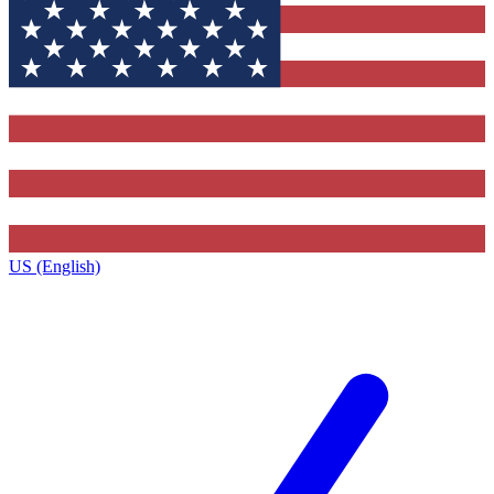
US (English)