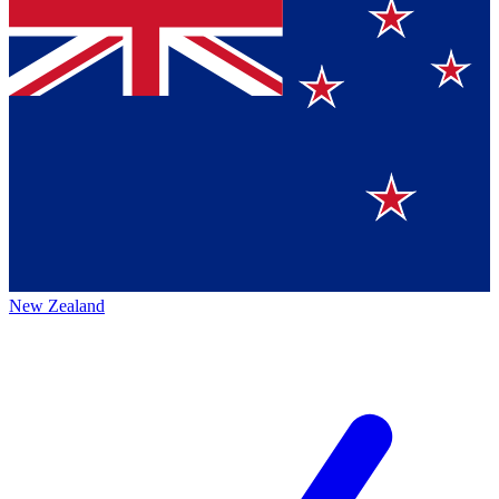
New Zealand