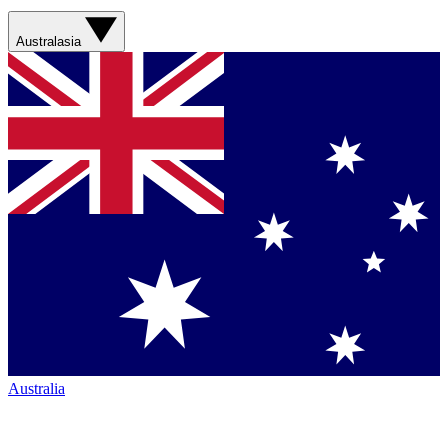
Australasia
Australia