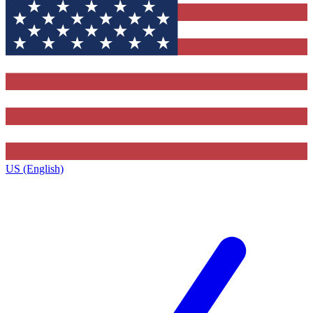
US (English)