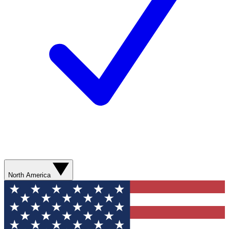
North America