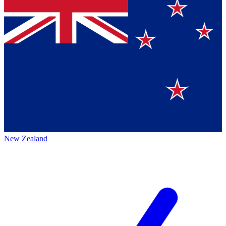
New Zealand