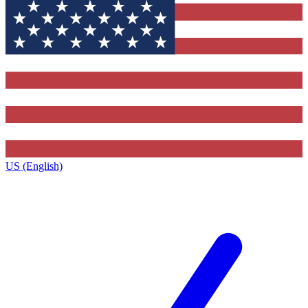
US (English)