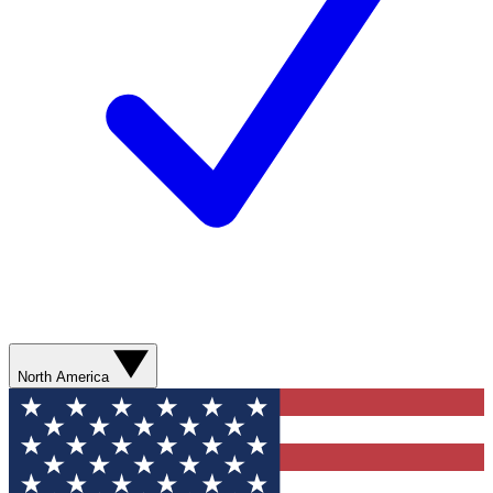
North America