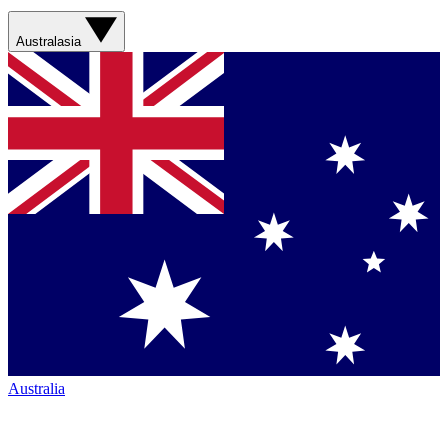
Australasia
Australia