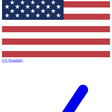
US (English)