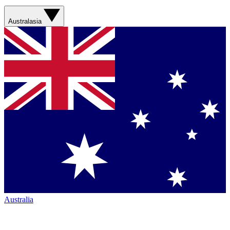
Australasia
Australia