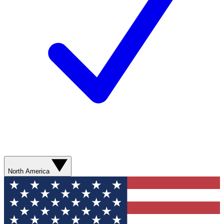
North America