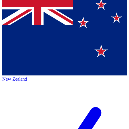
New Zealand