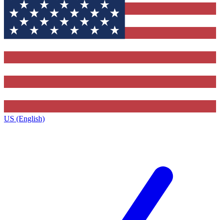
US (English)