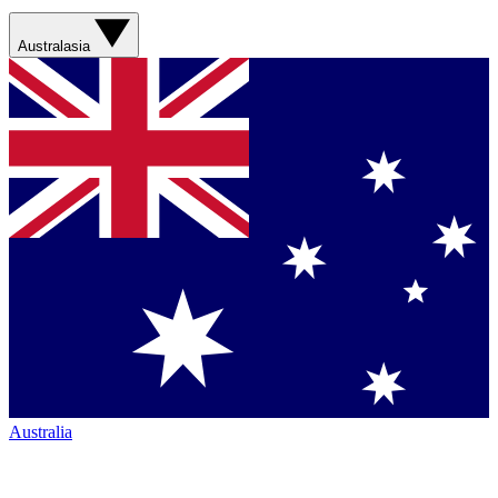
Australasia
Australia