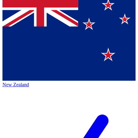
New Zealand