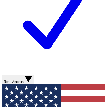
North America