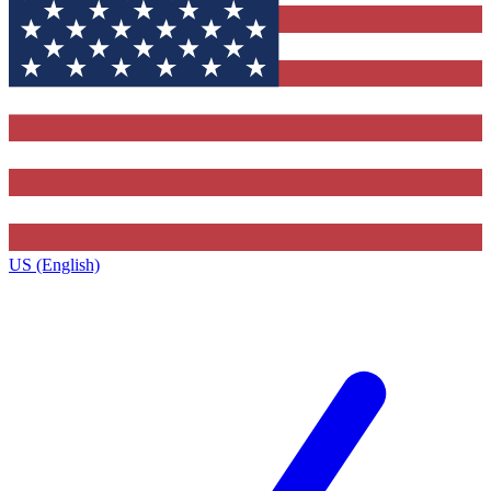
US (English)