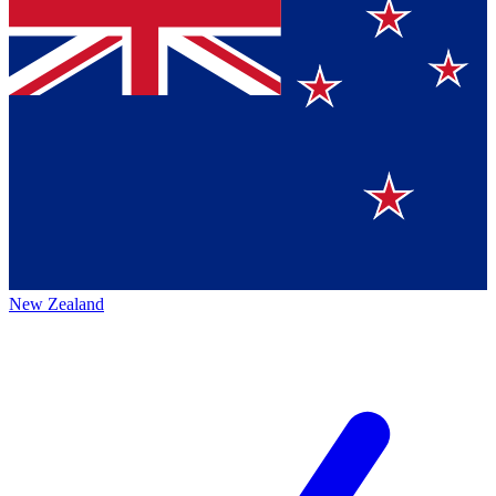
New Zealand