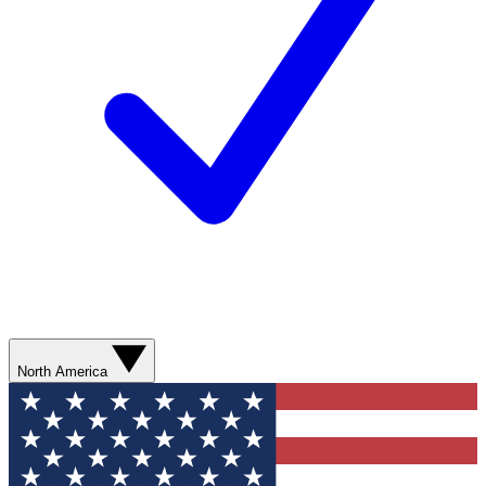
North America