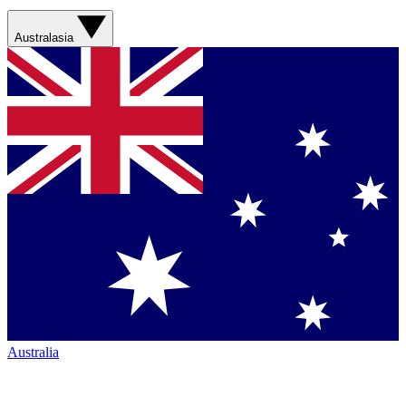
Australasia
Australia