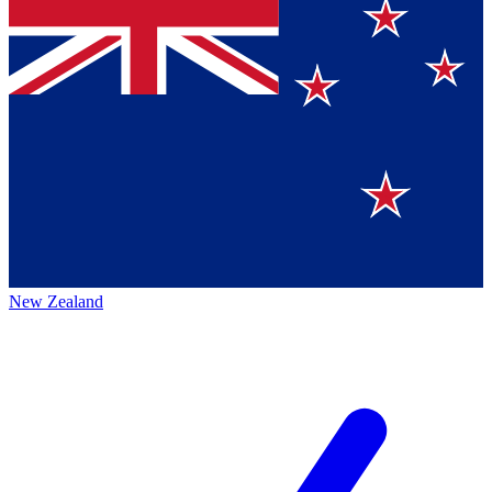
New Zealand