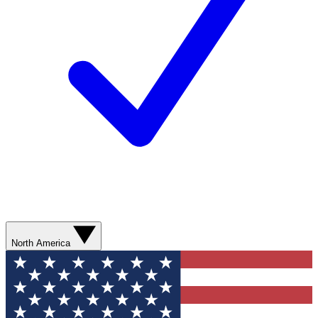
North America