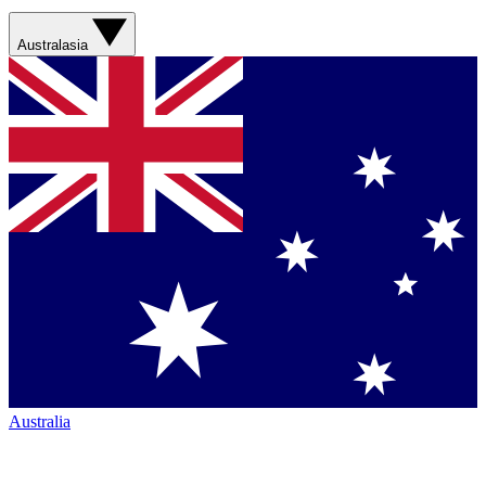
Australasia
Australia