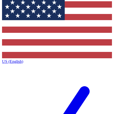
US (English)