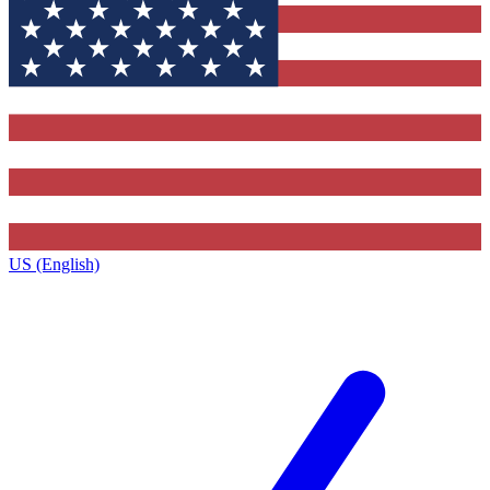
US (English)