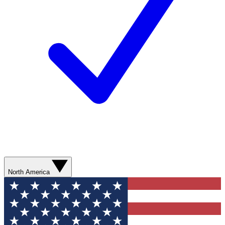
North America