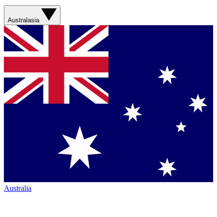
Australasia
Australia