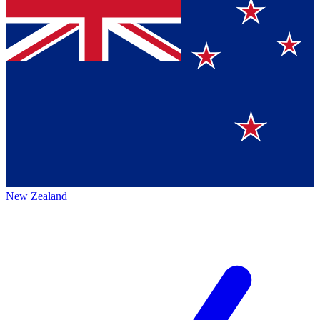
New Zealand