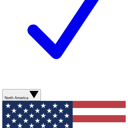
North America