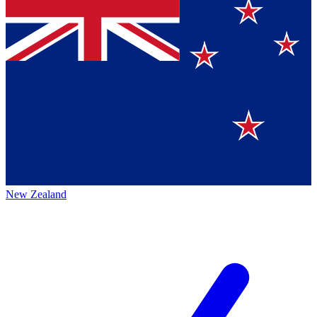
New Zealand