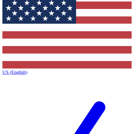
US (English)