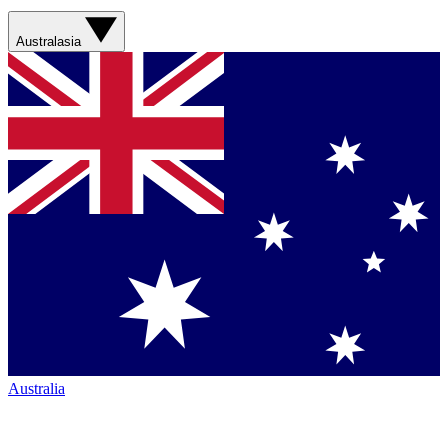
Australasia
Australia