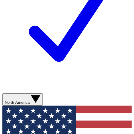
North America