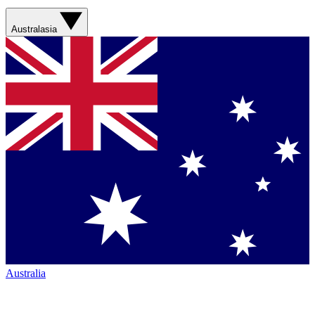
Australasia
Australia