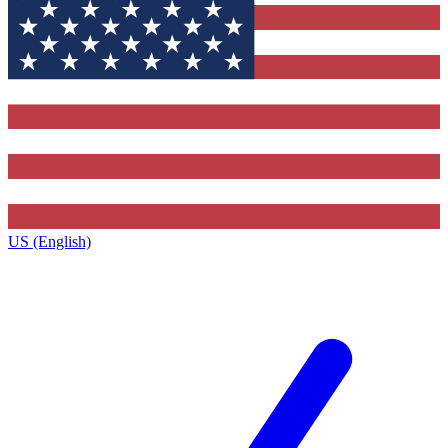
US (English)