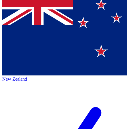
New Zealand