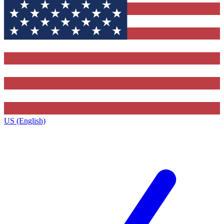
US (English)