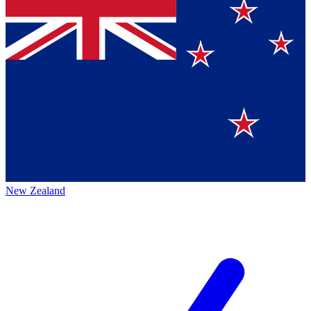
New Zealand