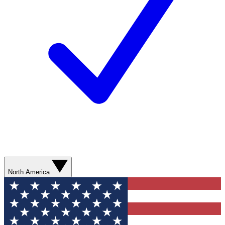
North America