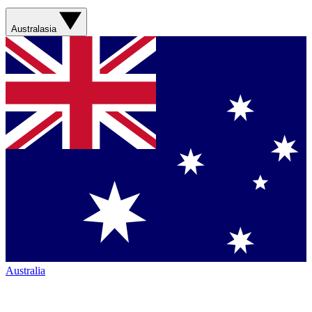
Australasia
Australia