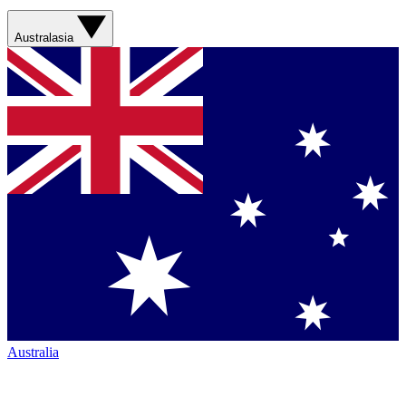
Australasia
Australia