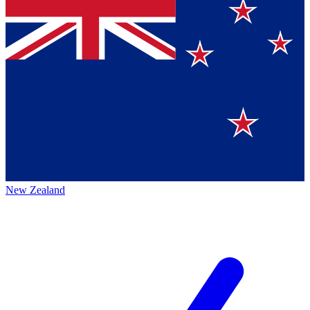
New Zealand