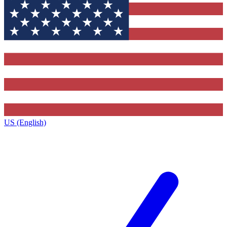
US (English)