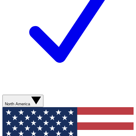
North America