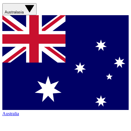
Australasia
Australia