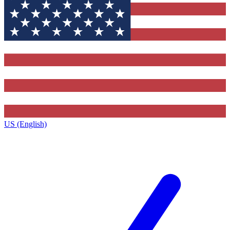
US (English)