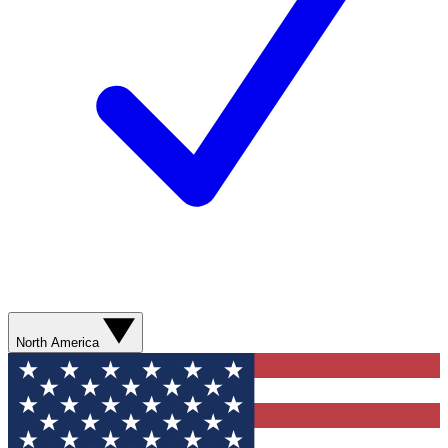
North America