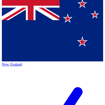
New Zealand