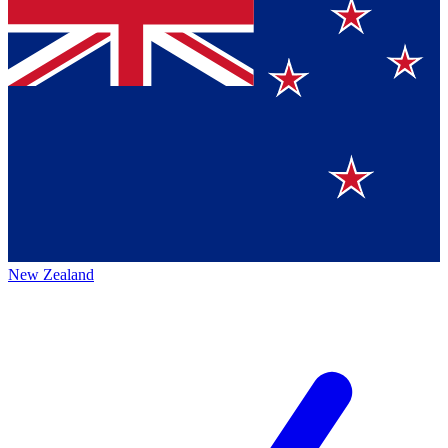
New Zealand