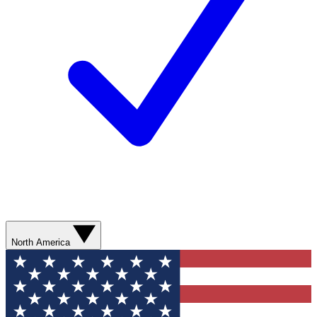
North America