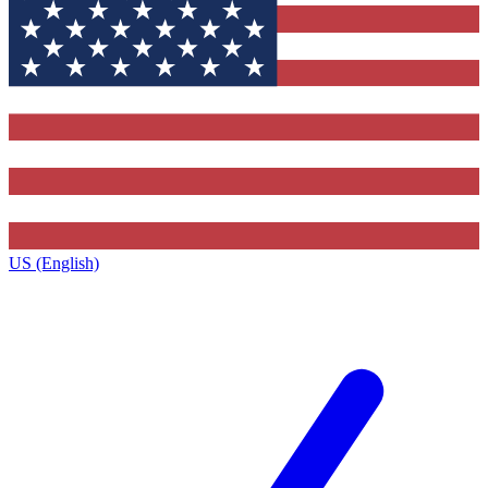
US (English)