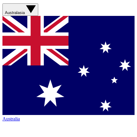
Australasia
Australia