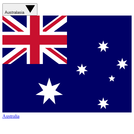
Australasia
Australia