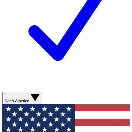
North America