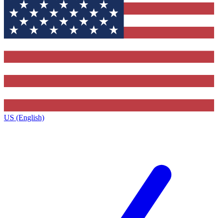
US (English)