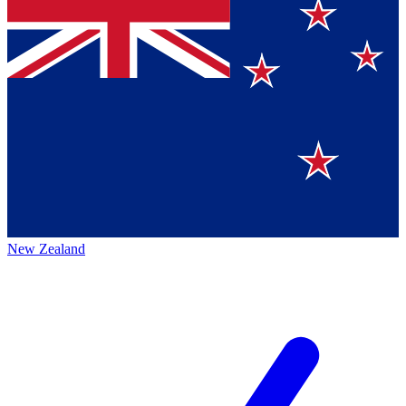
New Zealand