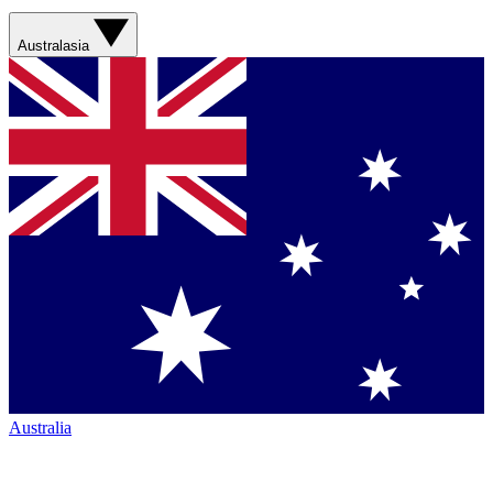
Australasia
Australia