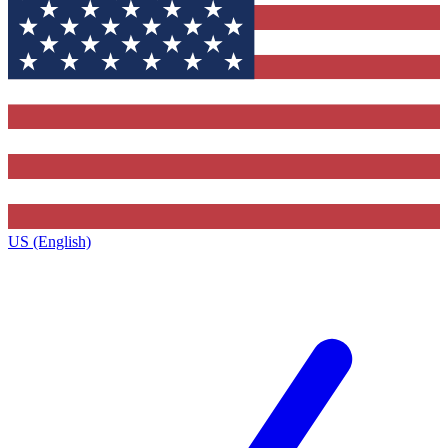
US (English)