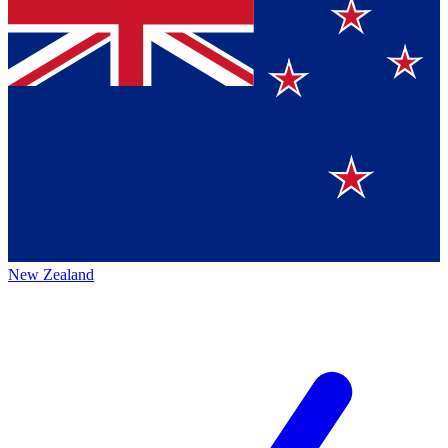
New Zealand