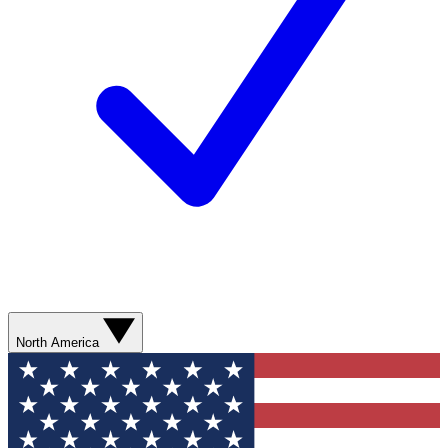
North America