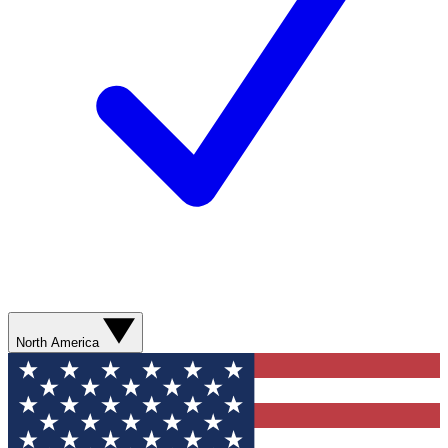
North America