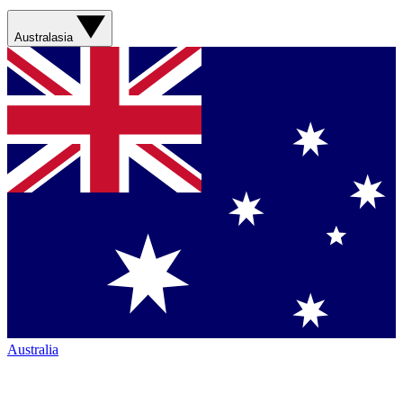
Australasia
Australia