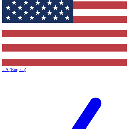
US (English)