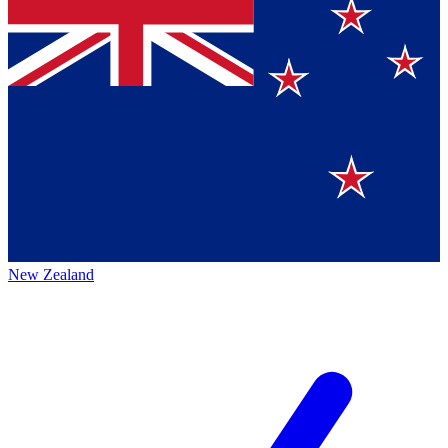
New Zealand