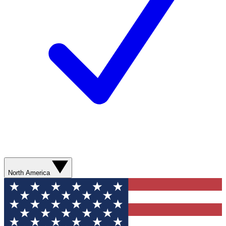
North America