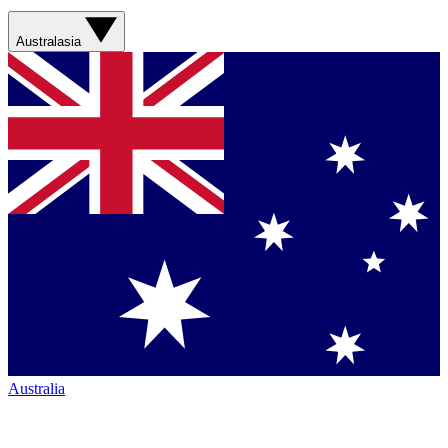
Australasia
Australia