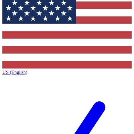
US (English)