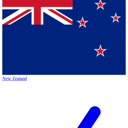
New Zealand