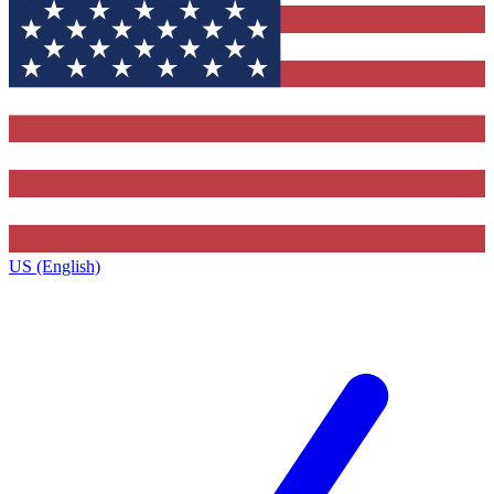
US (English)