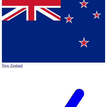
New Zealand