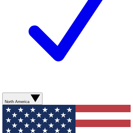
North America