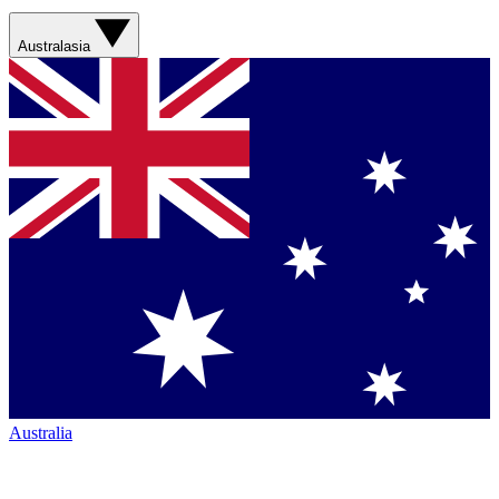
Australasia
Australia