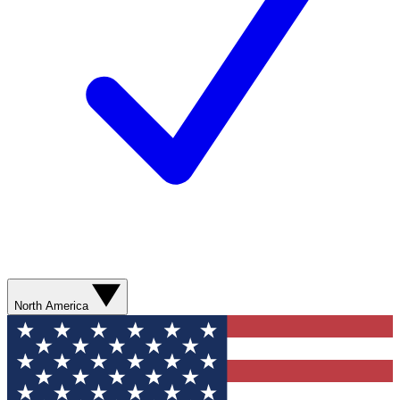
North America