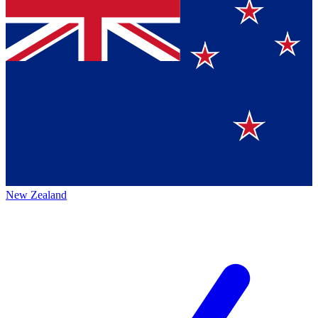
New Zealand