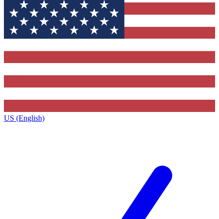
US (English)