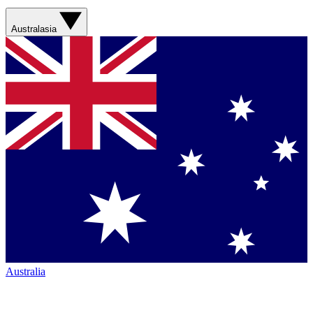
Australasia
Australia