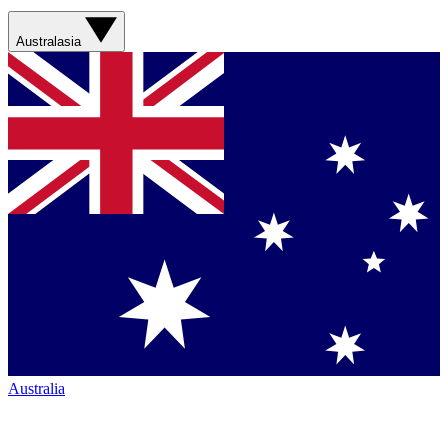
Australasia
Australia