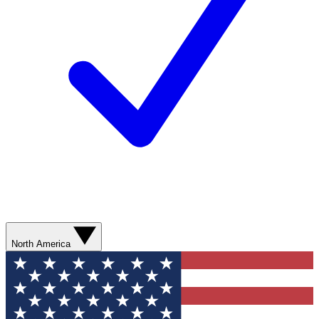
North America