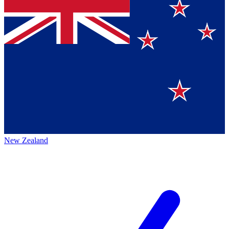
New Zealand