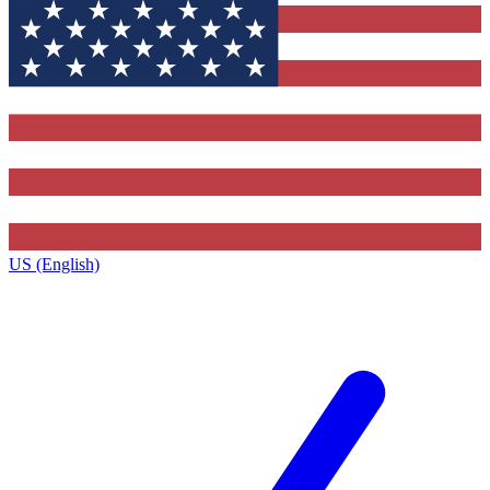
US (English)