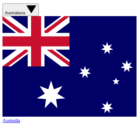
Australasia
Australia