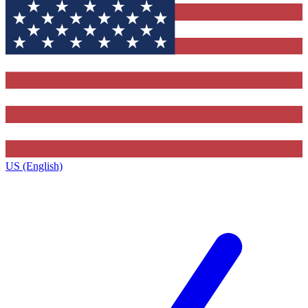
US (English)