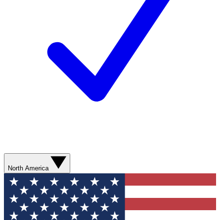
North America