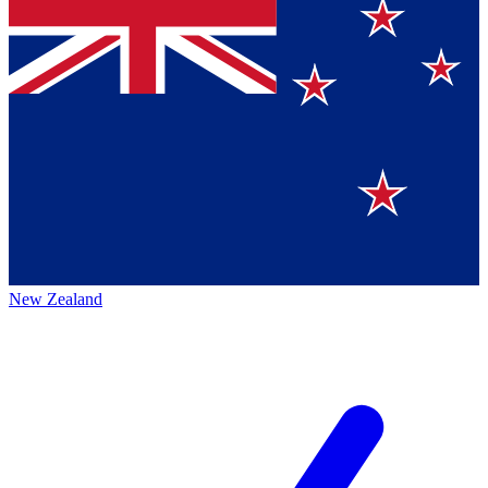
New Zealand