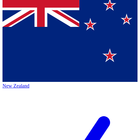
New Zealand