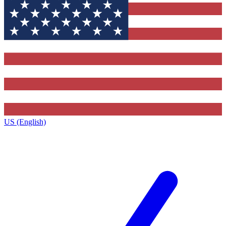
US (English)