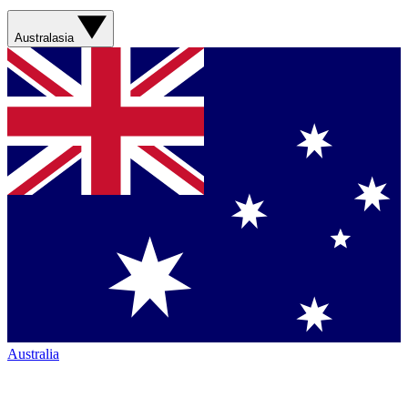
Australasia
Australia