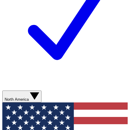
North America