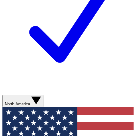
North America