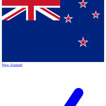
New Zealand