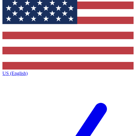
US (English)