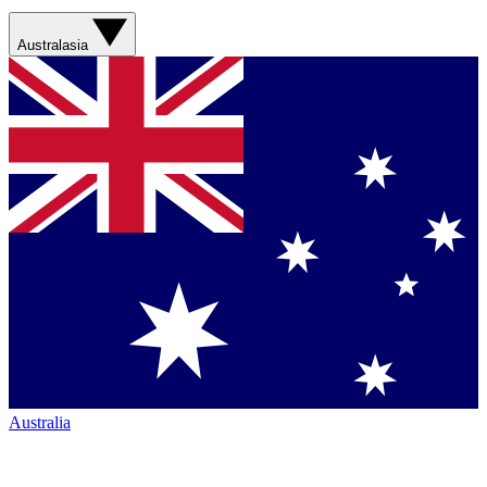
Australasia
Australia