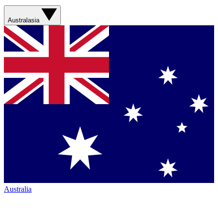
Australasia
Australia