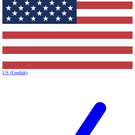
US (English)