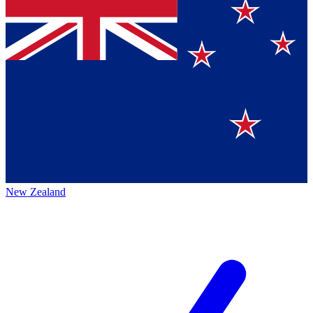
New Zealand