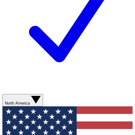
North America