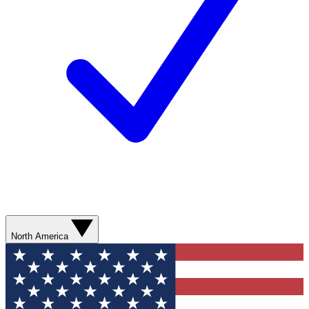
North America