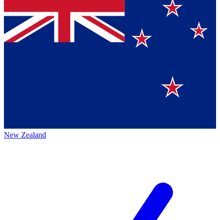
New Zealand