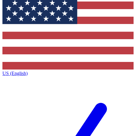
US (English)