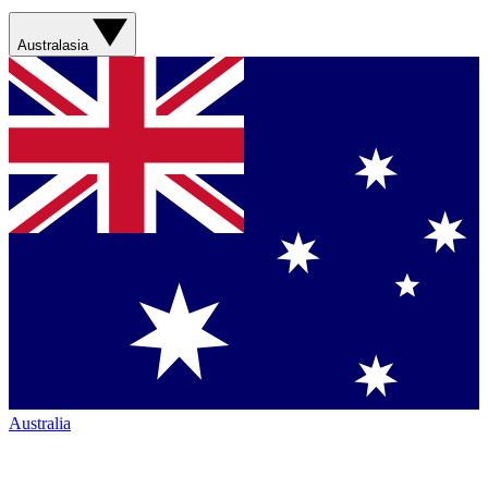
Australasia
Australia