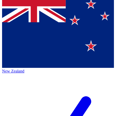
New Zealand