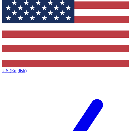
US (English)