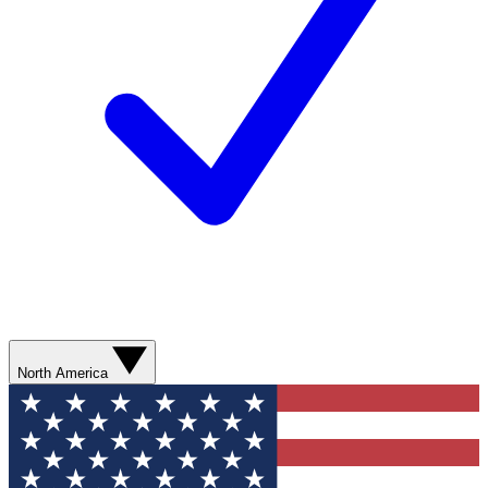
North America