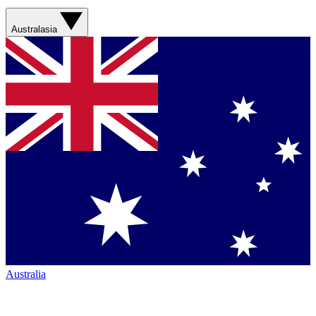
Australasia
Australia