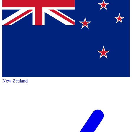
New Zealand