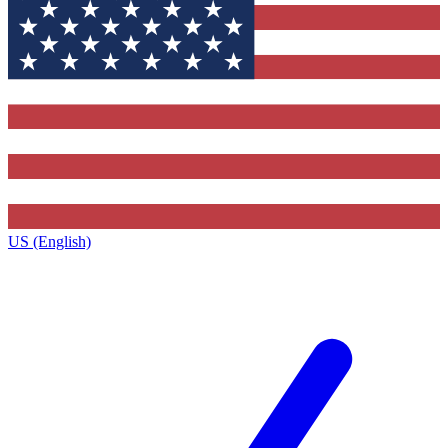
US (English)