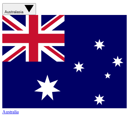
Australasia
Australia