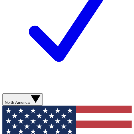
North America