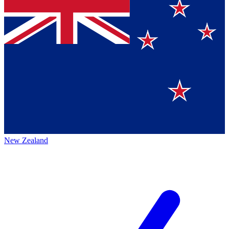
New Zealand