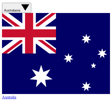
Australasia
Australia