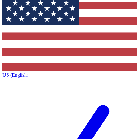
US (English)