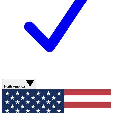
North America