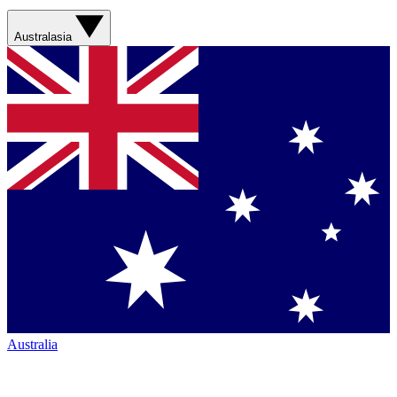
Australasia
Australia