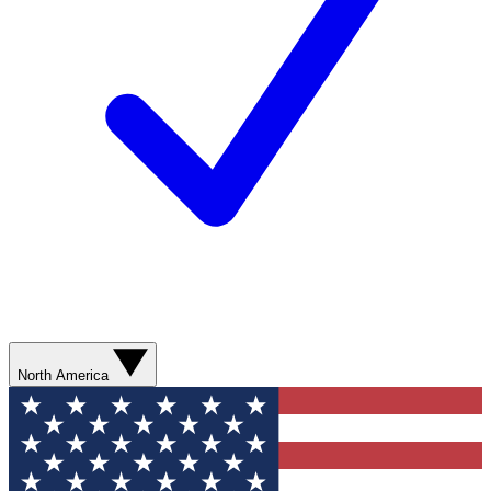
North America