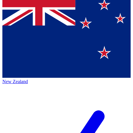
New Zealand