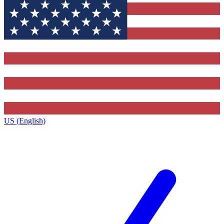
US (English)