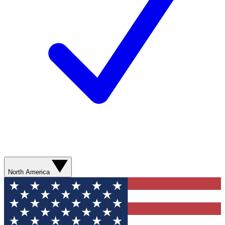
North America