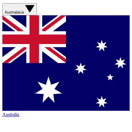
Australasia
Australia