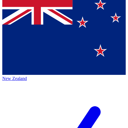
New Zealand