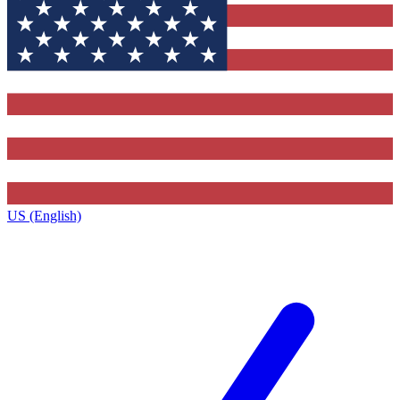
US (English)