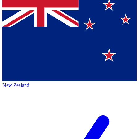
New Zealand