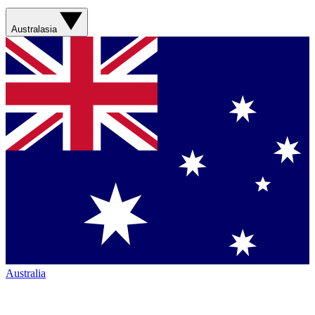
Australasia
Australia