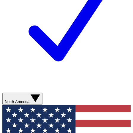
North America