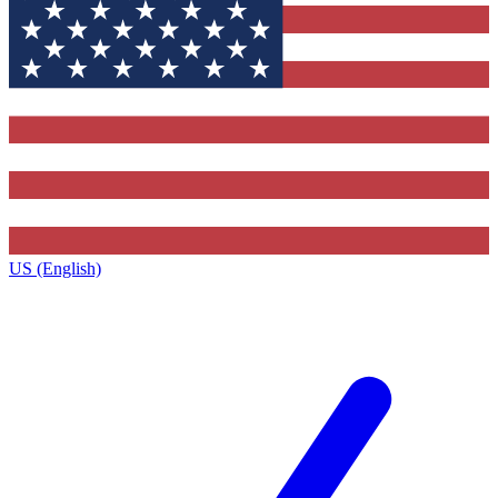
US (English)