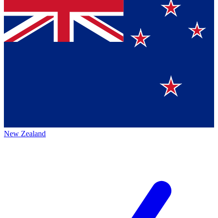
New Zealand