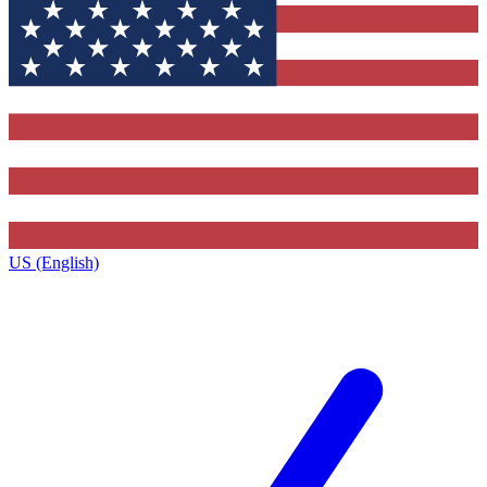
US (English)