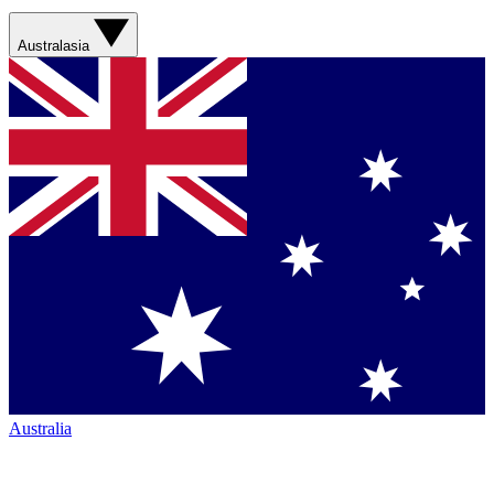
Australasia
Australia