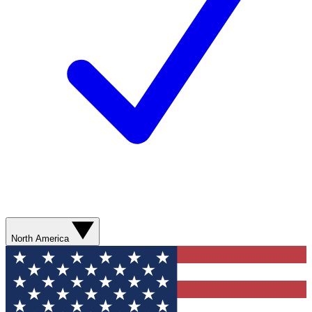
North America