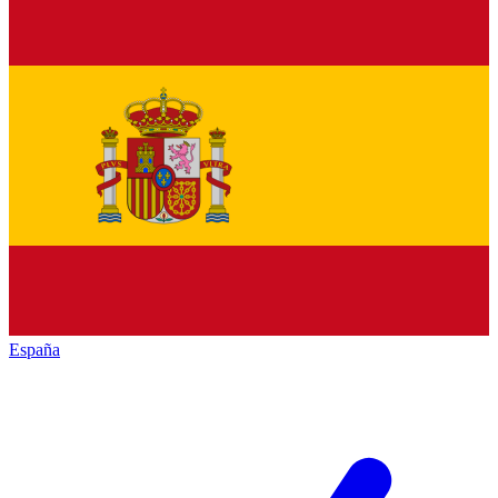
España