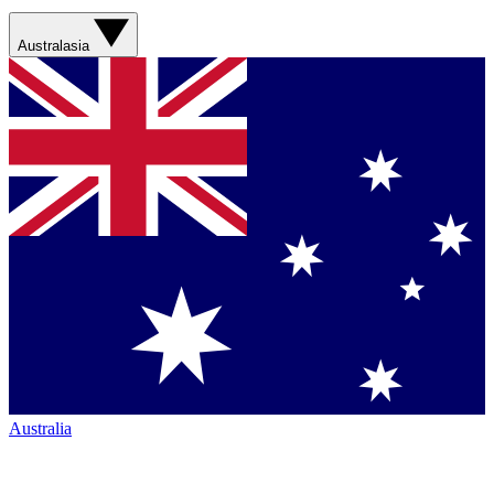
Australasia
Australia