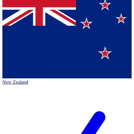
New Zealand