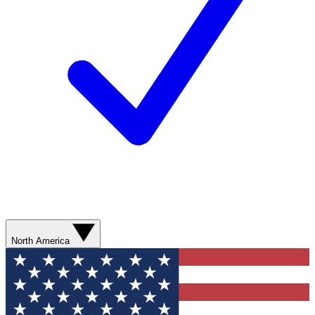
North America