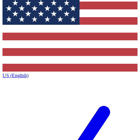
US (English)