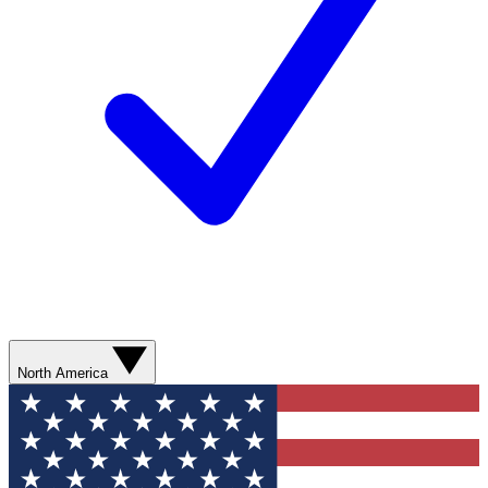
North America