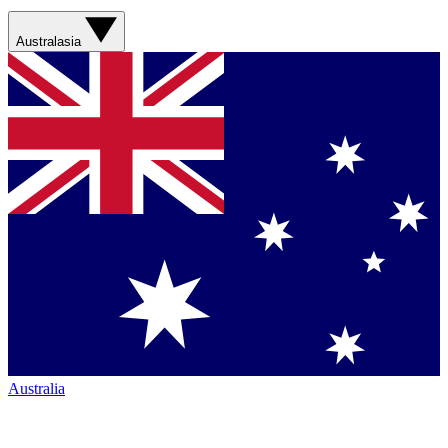
Australasia
Australia