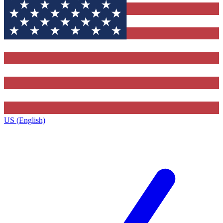
US (English)