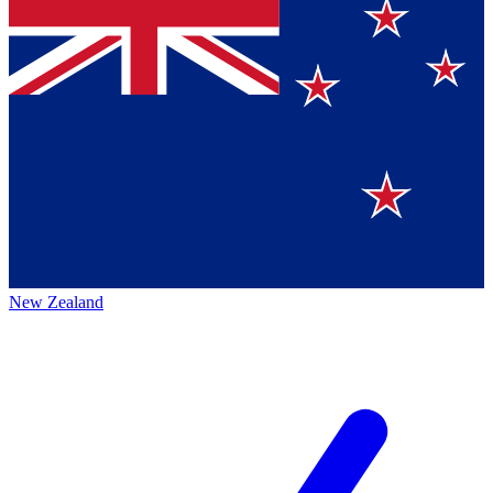
New Zealand