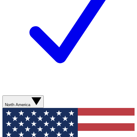
North America