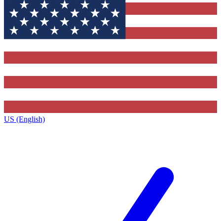
US (English)