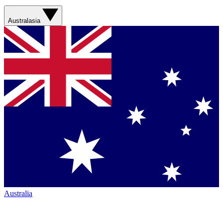
Australasia
Australia