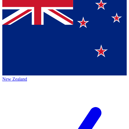
New Zealand