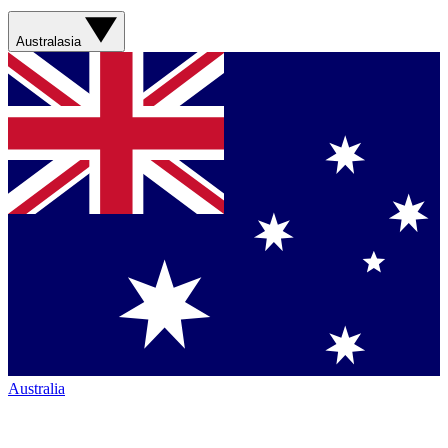
Australasia
Australia