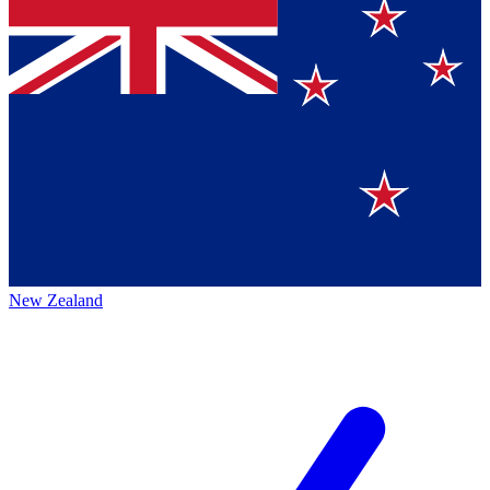
New Zealand