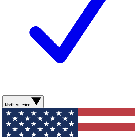
North America