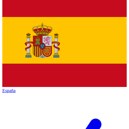
España