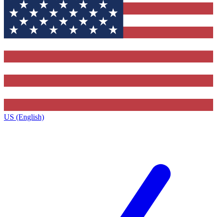
US (English)