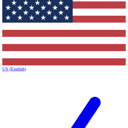
US (English)