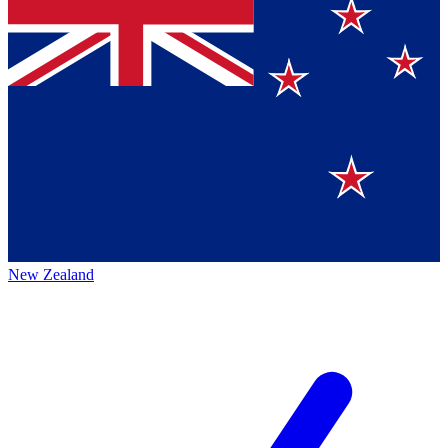
New Zealand