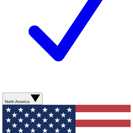
North America