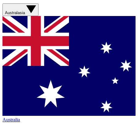
Australasia
Australia